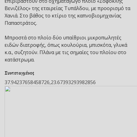
επιβιβαστούν στο οχηματαγωγό πλοίο «Σοφοκλής
Βενιζέλος» της εταιρείας Τυπάλδου, με προορισμό τα
Χανιά. Στο βάθος το κτίριο της καπνοβιομηχανίας
Παπαστράτος.
Μπροστά στο πλοίο δύο υπαίθριοι μικροπωλητές
ειδών διατροφής, όπως κουλούρια, μπισκότα, γλυκά
κ.α., συζητούν. Πλάνα με τις σημαίες του πλοίου στο
κατάστρωμα.
Συντεταγμένες
37.94237658458726,23.67393293982856