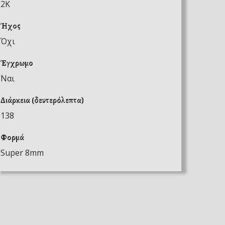
2K
Ήχος
Όχι
Έγχρωμο
Ναι
Διάρκεια (δευτερόλεπτα)
138
Φορμά
Super 8mm