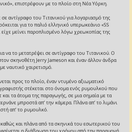
νικό», επιστρέφουν με το πλοίο στη Νέα Υόρκη.
 σε αντίγραφο του Τιτανικού για λογαριασμό της
Πρόκειται για το παλιό ελληνικό υπερωκεάνιο «SS
ι είχε μείνει παροπλισμένο λόγω χρεωκοπίας της
ια να το μετατρέψει σε αντίγραφο του Τιτανικού. Ο
 στον σκηνοθέτη Jerry Jameson και έναν άλλον άνδρα
με ναυτικό χαιρετισμό.
εται προς το πλοίο, έναν ντυμένο αξιωματικό
ογραφιστής στέκεται στο όνομα ενός ρυμουλκού που
και τα άτομα της παραγωγής, σε μια σημαία με τα
ερνάνε μπροστά απ’ την κάμερα. Πλάνα απ’ το λιμάνι
ιστή απ’ το ρυμουλκό.
ς καθώς και πλάνα από τα σκηνικά του εσωτερικού του
α φαίνεται η διάβρωση του χρόνου από την παραμονή