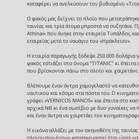
καταφέρει να ανελκύσουν τον βυθισμένο «Τιτα
Ο φακός μας δείχνει το πλοίο που μετατράπηκε
ταινίας και τρία άτομα μπροστά να συζητάνε. 
Athinai» που άνηκε στην εταιρεία Τυπάλδος κα
εταιρείας μετά το ναυάγιο του «Ηράκλειον».
Η εταιρία παραγωγής ξόδεψε 250.000 δολάρια γ
φακός εστιάζει στο όνομα “TITANIC" κι έπειτα
που βρίσκονται πάνω στο πλοίο και χαιρετάνε 
Βλέπουμε έναν άντρα χαμογελαστό να κατευθύν
ναυτικού και κόσμο στα πόστα του. Ο κινηματ
γράφει «VERNICOS MANOS» και έπειτα στο καστ 
αρχικά ΝΒ κι ένα σωσίβιο με δυο γυναίκες να π
και έναν άντρα να χαιρετάει τον κινηματογραφ
Η εικόνα αλλάζει με τον σκηνοθέτη της ταινία
πλοίου που έχουν κατασκευαστεί έτσι ώστε ν