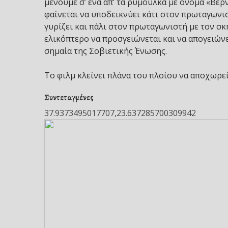
μένουμε σ’ ένα απ’ τα ρυμουλκά με όνομα «Βερ
φαίνεται να υποδεικνύει κάτι στον πρωταγωνι
γυρίζει και πάλι στον πρωταγωνιστή με τον σκη
ελικόπτερο να προσγειώνεται και να απογειών
σημαία της Σοβιετικής Ένωσης.
Το φιλμ κλείνει πλάνα του πλοίου να αποχωρεί
Συντεταγμένες
37.9373495017707,23.637285700309942