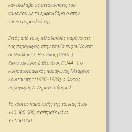
κα» ανέλαβε τις μετακινήσεις του
ναυαγίου με τα εμφανιζόμενα στην
ταινία ρυμουλκά της.
Εκτός από τους αλλοδαπούς παράγοντες
της παραγωγής, στην ταινία εμφανίζονται
οι Νικόλαος Α Βερνίκος (1945- ),
Κωνσταντίνος Δ Βερνίκος (1944 - ), ο
κινηματογραφικός παραγωγός Κλέαρχος
Κονιτσιώτης (1926–1989), ο δ/ντής
παραγωγής Δ. Δημητριάδης κτλ.
Το κόστος παραγωγής της ταινίας ήταν
$40.000.000, εισέπραξε μόνο
$7.000.000.