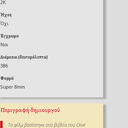
2K
Ήχος
Όχι
Έγχρωμο
Ναι
Διάρκεια (δευτερόλεπτα)
386
Φορμά
Super 8mm
Περιγραφή δημιουργού
Το φίλμ βασίστηκε στο βιβλίο του Clive