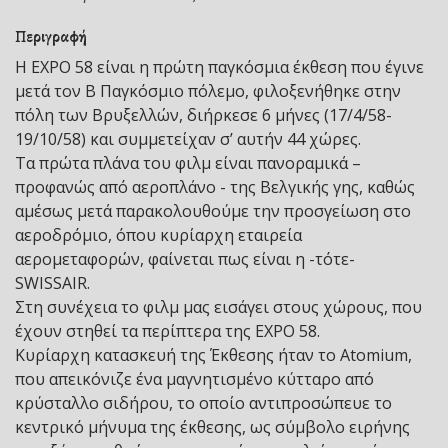
Περιγραφή
Η EXPO 58 είναι η πρώτη παγκόσμια έκθεση που έγινε
μετά τον Β Παγκόσμιο πόλεμο, φιλοξενήθηκε στην
πόλη των Βρυξελλών, διήρκεσε 6 μήνες (17/4/58-
19/10/58) και συμμετείχαν σ’ αυτήν 44 χώρες.
Τα πρώτα πλάνα του φιλμ είναι πανοραμικά –
προφανώς από αεροπλάνο - της Βελγικής γης, καθώς
αμέσως μετά παρακολουθούμε την προσγείωση στο
αεροδρόμιο, όπου κυρίαρχη εταιρεία
αερομεταφορών, φαίνεται πως είναι η -τότε-
SWISSAIR.
Στη συνέχεια το φιλμ μας εισάγει στους χώρους, που
έχουν στηθεί τα περίπτερα της EXPO 58.
Κυρίαρχη κατασκευή της Έκθεσης ήταν το Αtomium,
που απεικόνιζε ένα μαγνητισμένο κύτταρο από
κρύσταλλο σιδήρου, το οποίο αντιπροσώπευε το
κεντρικό μήνυμα της έκθεσης, ως σύμβολο ειρήνης