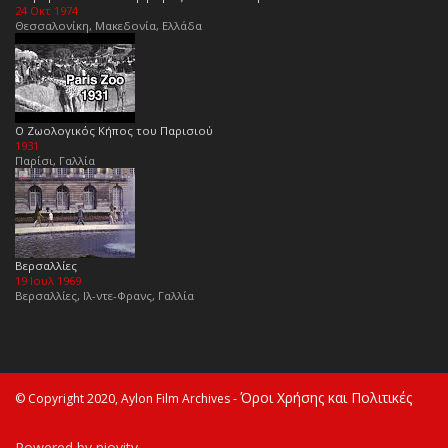
24 Οκτ 1974
Θεσσαλονίκη, Μακεδονία, Ελλάδα
Ο Ζωολογικός Κήπος του Παρισιού
1931
Παρίσι, Γαλλία
Βερσαλλίες
19 Ιουλ 1969
Βερσαλλίες, Ιλ-ντε-Φρανς, Γαλλία
Όροι Χρήσης και Πολιτικές
© Copyright 2020, Aylon Film Archives -
Powered by niovity