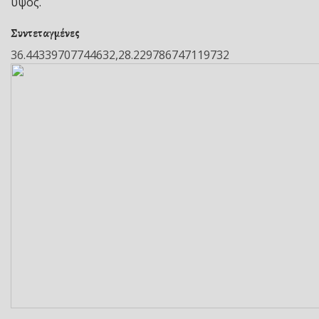
ύψος.
Συντεταγμένες
36.44339707744632,28.229786747119732