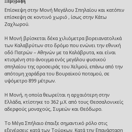
Περιγραφή
Επίσκεψη στην Μονή Μεγάλου Σπηλαίου και κατόπιν
επίσκεψη σε κοντινό χωριό , ίσως στην Κάτω
Ζαχλωρού.
Η Μονή βρίσκεται δέκα χιλιόμετρα βορειανατολικά
των Καλαβρύτων στο δρόμο που ενώνει την εθνική
οδό Πατρών – Αθηνών με τα Καλάβρυτα, και είναι
κτισμένη στο άνοιγμα ενός μεγάλου φυσικού
σπηλαίου της οροσειράς του Χελμού, επάνω από την
απότομη χαράδρα του Βουραϊκού ποταμού, σε
υψόμετρο 899 μέτρων.
Η Μονή, η οποία θεωρείται η αρχαιότερη στην
Ελλάδα, κτίστηκε το 362 μ.Χ. από τους Θεσσαλονικείς
αδερφούς μοναχούς, Συμεών και Θεόδωρο.
Το Μέγα Σπήλαιο έπαιξε σημαντικό ρόλο στις
εξεγέρσεις κατά των Τούρκων. Κατά την Επανάσταση