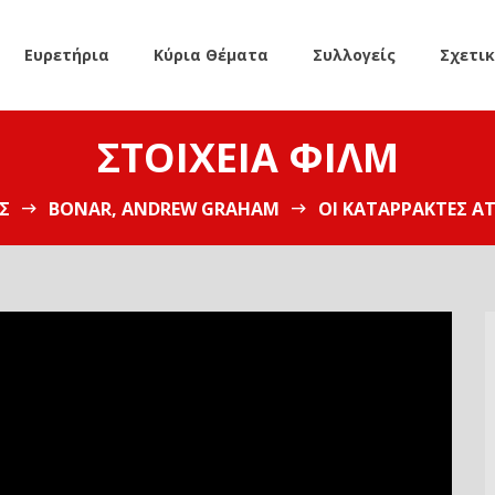
Ευρετήρια
Κύρια Θέματα
Συλλογείς
Σχετι
ΣΤΟΙΧΕΊΑ ΦΙΛΜ
Σ
BONAR, ANDREW GRAHAM
ΟΙ ΚΑΤΑΡΡΆΚΤΕΣ A