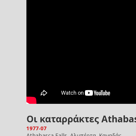
Οι καταρράκτες Athaba
1977-07
Athabasca Falls, Αλμπέρτα, Καναδάς