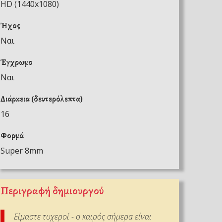
HD (1440x1080)
Ήχος
Ναι
Έγχρωμο
Ναι
Διάρκεια (δευτερόλεπτα)
16
Φορμά
Super 8mm
Περιγραφή δημιουργού
Είμαστε τυχεροί - ο καιρός σήμερα είναι