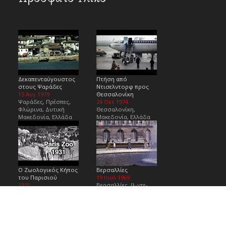
Δεκαπενταύγουστος
Πτήση από
στους Ψαράδες
Ντισελντορφ προς
15 Αυγ 1979
Θεσσαλονίκη
Ψαράδες, Πρέσπες,
24 Οκτ 1974
Φλώρινα, Δυτική
Θεσσαλονίκη,
Μακεδονία, Ελλάδα
Μακεδονία, Ελλάδα
Ο Ζωολογικός Κήπος
Βερσαλλίες
του Παρισιού
19 Ιουλ 1969
1931
Βερσαλλίες, Ιλ-ντε-
Παρίσι, Γαλλία
Φρανς, Γαλλία
Powered by niovity