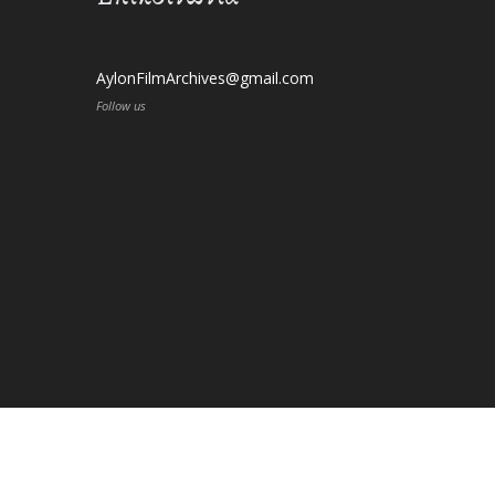
AylonFilmArchives@gmail.com
Follow us
© Copyright 2020, Aylon Film Archives -
Όροι Χρήσης κα