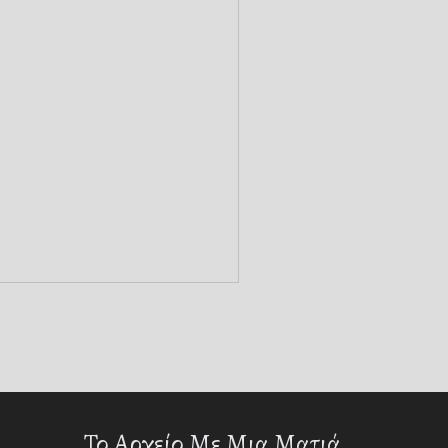
Το Αρχείο Με Μια Ματιά