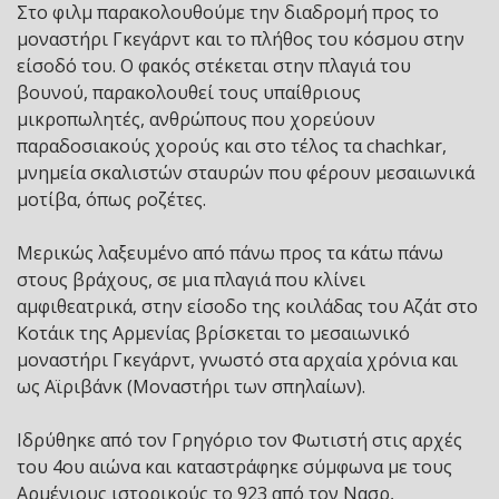
Στο φιλμ παρακολουθούμε την διαδρομή προς το
μοναστήρι Γκεγάρντ και το πλήθος του κόσμου στην
είσοδό του. Ο φακός στέκεται στην πλαγιά του
βουνού, παρακολουθεί τους υπαίθριους
μικροπωλητές, ανθρώπους που χορεύουν
παραδοσιακούς χορούς και στο τέλος τα chachkar,
μνημεία σκαλιστών σταυρών που φέρουν μεσαιωνικά
μοτίβα, όπως ροζέτες.
Μερικώς λαξευμένο από πάνω προς τα κάτω πάνω
στους βράχους, σε μια πλαγιά που κλίνει
αμφιθεατρικά, στην είσοδο της κοιλάδας του Αζάτ στο
Κοτάικ της Αρμενίας βρίσκεται το μεσαιωνικό
μοναστήρι Γκεγάρντ, γνωστό στα αρχαία χρόνια και
ως Αϊριβάνκ (Μοναστήρι των σπηλαίων).
Ιδρύθηκε από τον Γρηγόριο τον Φωτιστή στις αρχές
του 4ου αιώνα και καταστράφηκε σύμφωνα με τους
Αρμένιους ιστορικούς το 923 από τον Νασρ,