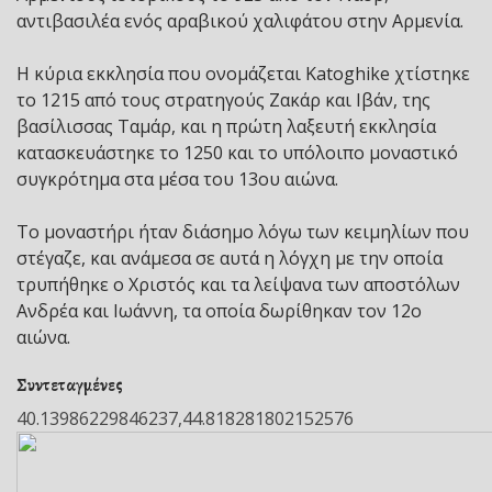
αντιβασιλέα ενός αραβικού χαλιφάτου στην Αρμενία.
Η κύρια εκκλησία που ονομάζεται Katoghike χτίστηκε
το 1215 από τους στρατηγούς Ζακάρ και Ιβάν, της
βασίλισσας Ταμάρ, και η πρώτη λαξευτή εκκλησία
κατασκευάστηκε το 1250 και το υπόλοιπο μοναστικό
συγκρότημα στα μέσα του 13ου αιώνα.
Το μοναστήρι ήταν διάσημο λόγω των κειμηλίων που
στέγαζε, και ανάμεσα σε αυτά η λόγχη με την οποία
τρυπήθηκε ο Χριστός και τα λείψανα των αποστόλων
Ανδρέα και Ιωάννη, τα οποία δωρίθηκαν τον 12ο
αιώνα.
Συντεταγμένες
40.13986229846237,44.818281802152576