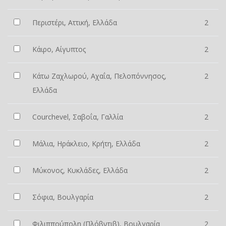
Περιστέρι, Αττική, Ελλάδα
2
Κάιρο, Αίγυπτος
2
Κάτω Ζαχλωρού, Αχαΐα, Πελοπόννησος,
2
Ελλάδα
Courchevel, Σαβοΐα, Γαλλία
2
Μάλια, Ηράκλειο, Κρήτη, Ελλάδα
2
Μύκονος, Κυκλάδες, Ελλάδα
2
Σόφια, Βουλγαρία
2
Φιλιππούπολη (Πλόβντιβ), Βουλγαρία
2