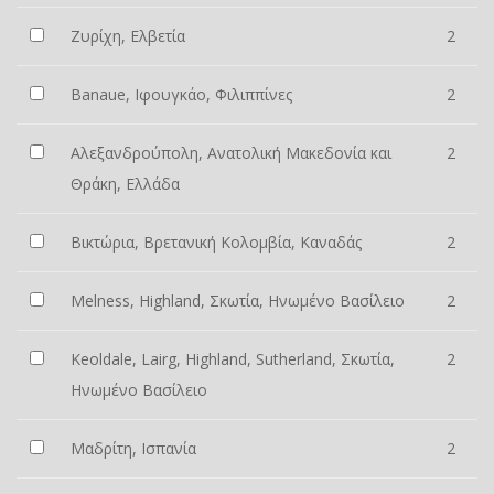
Ζυρίχη, Ελβετία
2
Banaue, Ιφουγκάο, Φιλιππίνες
2
Αλεξανδρούπολη, Ανατολική Μακεδονία και
2
Θράκη, Ελλάδα
Βικτώρια, Βρετανική Κολομβία, Καναδάς
2
Melness, Highland, Σκωτία, Ηνωμένο Βασίλειο
2
Keoldale, Lairg, Highland, Sutherland, Σκωτία,
2
Ηνωμένο Βασίλειο
Μαδρίτη, Ισπανία
2