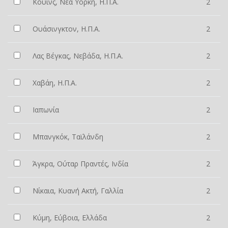
Κουίνς, Νέα Υόρκη, Η.Π.Α.
2
Ουάσινγκτον, Η.Π.Α.
2
Λας Βέγκας, Νεβάδα, Η.Π.Α.
2
Χαβάη, Η.Π.Α.
2
Ιαπωνία
2
Μπανγκόκ, Ταϊλάνδη
2
Άγκρα, Ούταρ Πραντές, Ινδία
2
Νίκαια, Κυανή Ακτή, Γαλλία
2
Κύμη, Εύβοια, Ελλάδα
2