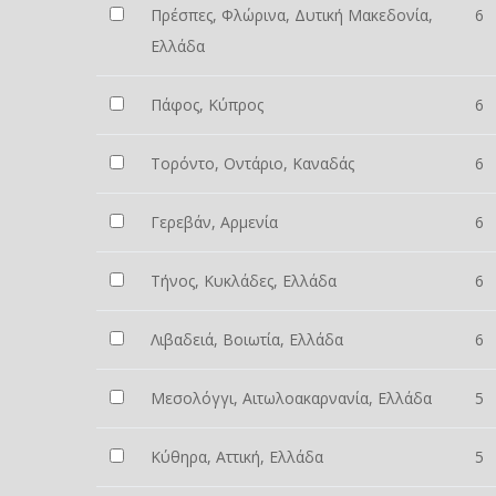
Πρέσπες, Φλώρινα, Δυτική Μακεδονία,
6
Ελλάδα
Πάφος, Κύπρος
6
Τορόντο, Οντάριο, Καναδάς
6
Γερεβάν, Αρμενία
6
Τήνος, Κυκλάδες, Ελλάδα
6
Λιβαδειά, Βοιωτία, Ελλάδα
6
Μεσολόγγι, Αιτωλοακαρνανία, Ελλάδα
5
Κύθηρα, Αττική, Ελλάδα
5