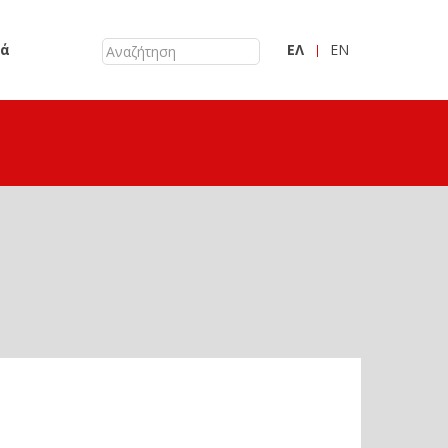
κά
ΕΛ
EN