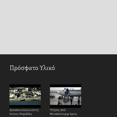
Πρόσφατο Υλικό
Δεκαπενταύγουστος
Πτήση από
στους Ψαράδες
Ντισελντορφ προς