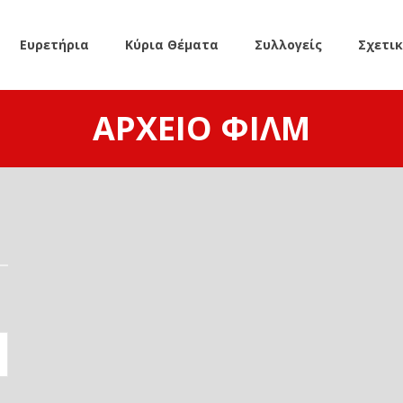
Ευρετήρια
Κύρια Θέματα
Συλλογείς
Σχετι
ΑΡΧΕΊΟ ΦΙΛΜ