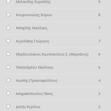
Μελανίδης Ευριπίδης
9
Κουρουνιώτης Βύρων
8
Μπαρδής Νικόλαος
7
Αγγελάκης Γεώργιος
7
Μερδενισιάνος Κωνσταντίνος Σ. (Μερσάνος)
6
Παπανδρέου Νικόλαος
6
Κωστής (Τριανταφύλλου)
4
Ασημακόπουλος Νίκος
3
Δελής Άγγελος
2