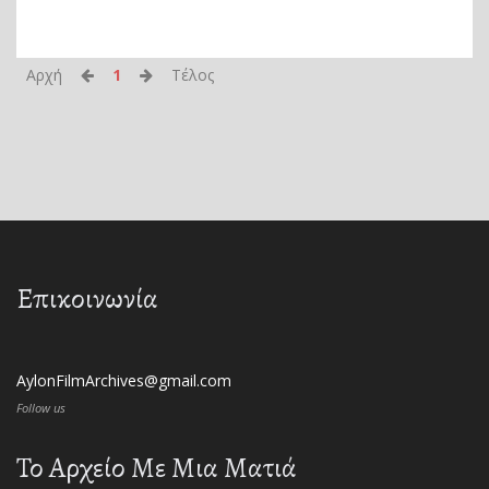
Αρχή
1
Τέλος
Επικοινωνία
AylonFilmArchives@gmail.com
Follow us
Το Αρχείο Με Μια Ματιά