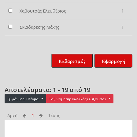
Χαβουτσάς Ελευθέριος
1
Σκιαδαρέσης Μάκης
1
Καθαρισμός
Εφαρμογή
Αποτελέσματα: 1 - 19 από 19
Εμφάνιση: Πλέγμα
Ταξινόμηση: Κωδικός (Αύξουσα)
Αρχή
1
Τέλος