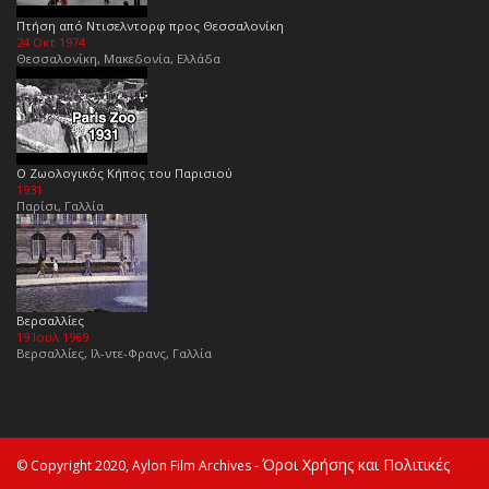
Πτήση από Ντισελντορφ προς Θεσσαλονίκη
24 Οκτ 1974
Θεσσαλονίκη, Μακεδονία, Ελλάδα
Ο Ζωολογικός Κήπος του Παρισιού
1931
Παρίσι, Γαλλία
Βερσαλλίες
19 Ιουλ 1969
Βερσαλλίες, Ιλ-ντε-Φρανς, Γαλλία
Όροι Χρήσης και Πολιτικές
© Copyright 2020, Aylon Film Archives -