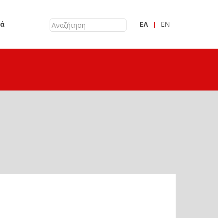
κά
ΕΛ
EN