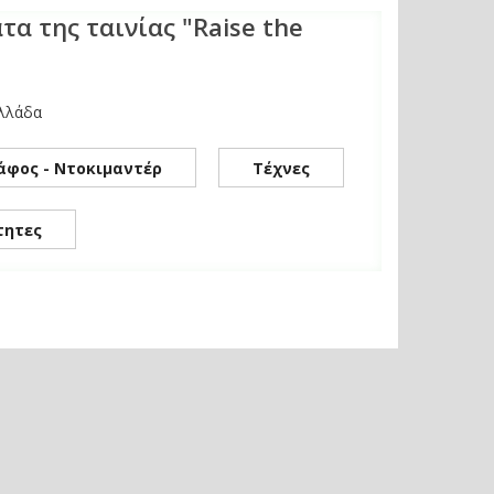
τα της ταινίας "Raise the
Ελλάδα
άφος - Ντοκιμαντέρ
Τέχνες
τητες