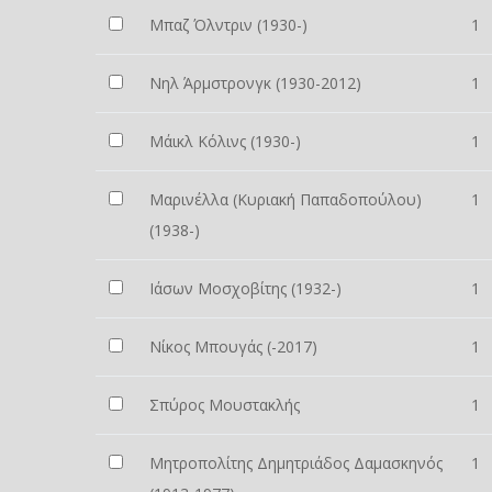
Μπαζ Όλντριν (1930-)
1
Νηλ Άρμστρονγκ (1930-2012)
1
Μάικλ Κόλινς (1930-)
1
Μαρινέλλα (Κυριακή Παπαδοπούλου)
1
(1938-)
Ιάσων Μοσχοβίτης (1932-)
1
Νίκος Μπουγάς (-2017)
1
Σπύρος Μουστακλής
1
Μητροπολίτης Δημητριάδος Δαμασκηνός
1