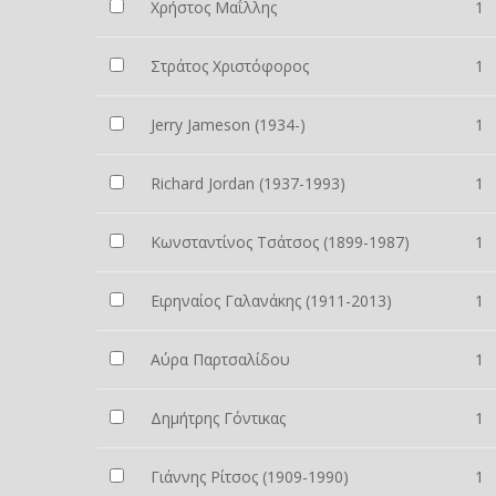
Χρήστος Μαΐλλης
1
Στράτος Χριστόφορος
1
Jerry Jameson (1934-)
1
Richard Jordan (1937-1993)
1
Κωνσταντίνος Τσάτσος (1899-1987)
1
Ειρηναίος Γαλανάκης (1911-2013)
1
Αύρα Παρτσαλίδου
1
Δημήτρης Γόντικας
1
Γιάννης Ρίτσος (1909-1990)
1