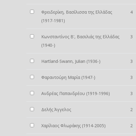
Φρειδερίκη, Βασίλισσα της Ελλάδας
4
(1917-1981)
Κωνσταντίνος Β', Βασιλιάς της Ελλάδας
3
(1940-)
Hartland-Swann, Julian (1936-)
3
Φαραντούρη Μαρία (1947-)
3
Ανδρέας Παπανδρέου (1919-1996)
3
Δελής Άγγελος
2
Χαρίλαος Φλωράκης (1914-2005)
2