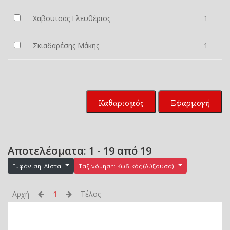
Χαβουτσάς Ελευθέριος
1
Σκιαδαρέσης Μάκης
1
Καθαρισμός
Εφαρμογή
Αποτελέσματα: 1 - 19 από 19
Εμφάνιση: Λίστα
Ταξινόμηση: Κωδικός (Αύξουσα)
Αρχή
1
Τέλος