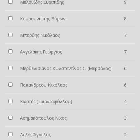
Μελανίδης Ευριπίδης
9
Κουρουνιώτης Βύρων
8
Μπαρδής Νικόλαος
7
Αγγελάκης Γεώργιος
7
Μερδενισιάνος Κωνσταντίνος Σ. (Μερσάνος)
6
Παπανδρέου Νικόλαος
6
Κωστής (Τριανταφύλλου)
4
Ασημακόπουλος Νίκος
3
Δελής Άγγελος
2