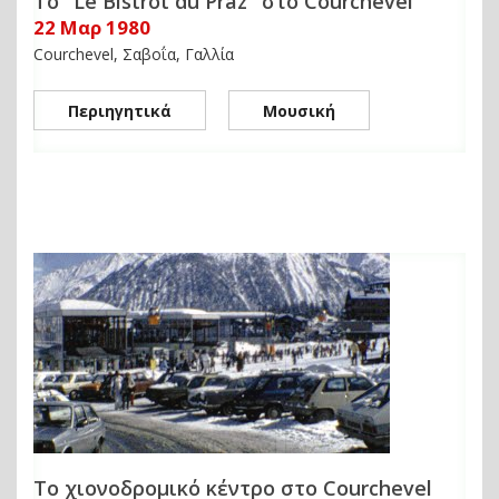
Το "Le Bistrot du Praz" στο Courchevel
22 Μαρ 1980
Courchevel, Σαβοΐα, Γαλλία
Περιηγητικά
Μουσική
Το χιονοδρομικό κέντρο στο Courchevel