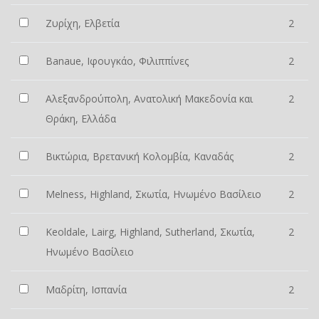
Ζυρίχη, Ελβετία
2
Banaue, Ιφουγκάο, Φιλιππίνες
2
Αλεξανδρούπολη, Ανατολική Μακεδονία και
2
Θράκη, Ελλάδα
Βικτώρια, Βρετανική Κολομβία, Καναδάς
2
Melness, Highland, Σκωτία, Ηνωμένο Βασίλειο
2
Keoldale, Lairg, Highland, Sutherland, Σκωτία,
2
Ηνωμένο Βασίλειο
Μαδρίτη, Ισπανία
2