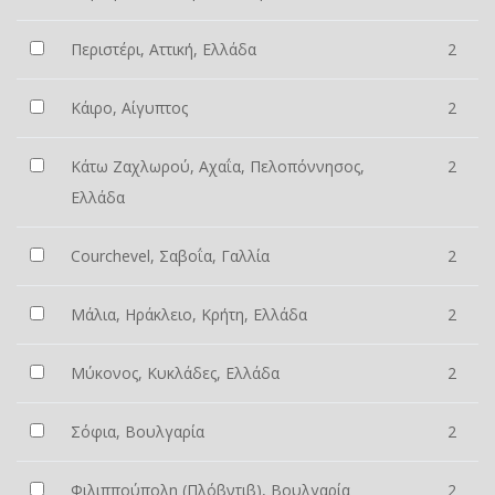
Περιστέρι, Αττική, Ελλάδα
2
Κάιρο, Αίγυπτος
2
Κάτω Ζαχλωρού, Αχαΐα, Πελοπόννησος,
2
Ελλάδα
Courchevel, Σαβοΐα, Γαλλία
2
Μάλια, Ηράκλειο, Κρήτη, Ελλάδα
2
Μύκονος, Κυκλάδες, Ελλάδα
2
Σόφια, Βουλγαρία
2
Φιλιππούπολη (Πλόβντιβ), Βουλγαρία
2