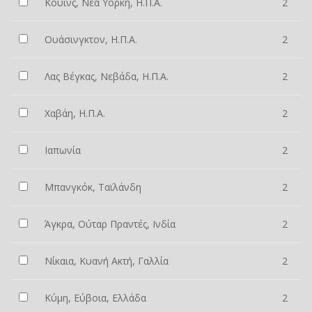
Κουίνς, Νέα Υόρκη, Η.Π.Α.
2
Ουάσινγκτον, Η.Π.Α.
2
Λας Βέγκας, Νεβάδα, Η.Π.Α.
2
Χαβάη, Η.Π.Α.
2
Ιαπωνία
2
Μπανγκόκ, Ταϊλάνδη
2
Άγκρα, Ούταρ Πραντές, Ινδία
2
Νίκαια, Κυανή Ακτή, Γαλλία
2
Κύμη, Εύβοια, Ελλάδα
2