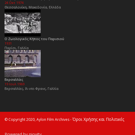
24 Οκτ 1974
Θεσσαλονίκη, Μακεδονία, Ελλάδα
Ο Ζωολογικός Κήπος του Παρισιού
1931
Παρίσι, Γαλλία
Βερσαλλίες
19 Ιουλ 1969
Βερσαλλίες, Ιλ-ντε-Φρανς, Γαλλία
Όροι Χρήσης και Πολιτικές
© Copyright 2020, Aylon Film Archives -
Powered by niovity