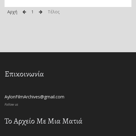
Αρχή
1
Τέλος
Επικοινωνία
AylonFilmArchives@gmail.com
Follow us
Το Αρχείο Με Μια Ματιά