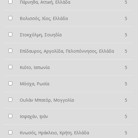
Πάρνηθα, Αττική, Ελλάδα
5
Βολισσός, Χίος, Ελλάδα
5
Στοκχόλμη, Σουηδία
5
Επίδαυρος, Αργολίδα, Πελοπόννησος, Ελλάδα
5
Κιότο, Ιαπωνία
5
Μόσχα, Ρωσία
5
Ουλάν Μπατόρ, Μογγολία
5
Ισφαχάν, Ιράν
5
Κνωσός, Ηράκλειο, Κρήτη, Ελλάδα
5