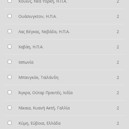
Κουίνς, Νέα Υόρκη, Η.Π.Α.
2
Ουάσινγκτον, Η.Π.Α.
2
Λας Βέγκας, Νεβάδα, Η.Π.Α.
2
Χαβάη, Η.Π.Α.
2
Ιαπωνία
2
Μπανγκόκ, Ταϊλάνδη
2
Άγκρα, Ούταρ Πραντές, Ινδία
2
Νίκαια, Κυανή Ακτή, Γαλλία
2
Κύμη, Εύβοια, Ελλάδα
2