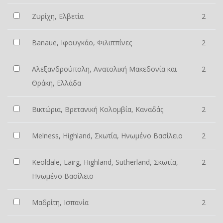
Ζυρίχη, Ελβετία
2
Banaue, Ιφουγκάο, Φιλιππίνες
2
Αλεξανδρούπολη, Ανατολική Μακεδονία και
2
Θράκη, Ελλάδα
Βικτώρια, Βρετανική Κολομβία, Καναδάς
2
Melness, Highland, Σκωτία, Ηνωμένο Βασίλειο
2
Keoldale, Lairg, Highland, Sutherland, Σκωτία,
2
Ηνωμένο Βασίλειο
Μαδρίτη, Ισπανία
2