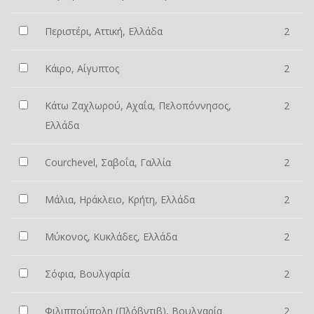
Περιστέρι, Αττική, Ελλάδα
2
Κάιρο, Αίγυπτος
2
Κάτω Ζαχλωρού, Αχαΐα, Πελοπόννησος,
2
Ελλάδα
Courchevel, Σαβοΐα, Γαλλία
2
Μάλια, Ηράκλειο, Κρήτη, Ελλάδα
2
Μύκονος, Κυκλάδες, Ελλάδα
2
Σόφια, Βουλγαρία
2
Φιλιππούπολη (Πλόβντιβ), Βουλγαρία
2