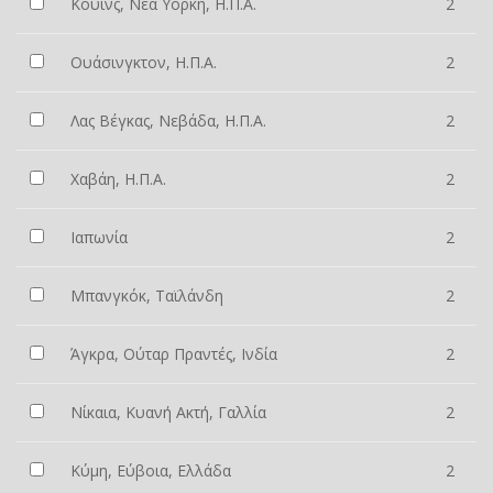
Κουίνς, Νέα Υόρκη, Η.Π.Α.
2
Ουάσινγκτον, Η.Π.Α.
2
Λας Βέγκας, Νεβάδα, Η.Π.Α.
2
Χαβάη, Η.Π.Α.
2
Ιαπωνία
2
Μπανγκόκ, Ταϊλάνδη
2
Άγκρα, Ούταρ Πραντές, Ινδία
2
Νίκαια, Κυανή Ακτή, Γαλλία
2
Κύμη, Εύβοια, Ελλάδα
2