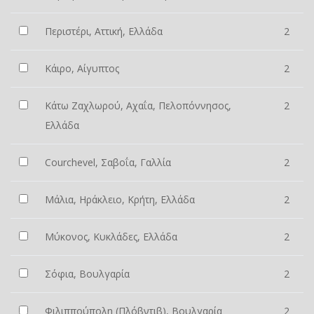
Περιστέρι, Αττική, Ελλάδα
2
Κάιρο, Αίγυπτος
2
Κάτω Ζαχλωρού, Αχαΐα, Πελοπόννησος,
2
Ελλάδα
Courchevel, Σαβοΐα, Γαλλία
2
Μάλια, Ηράκλειο, Κρήτη, Ελλάδα
2
Μύκονος, Κυκλάδες, Ελλάδα
2
Σόφια, Βουλγαρία
2
Φιλιππούπολη (Πλόβντιβ), Βουλγαρία
2