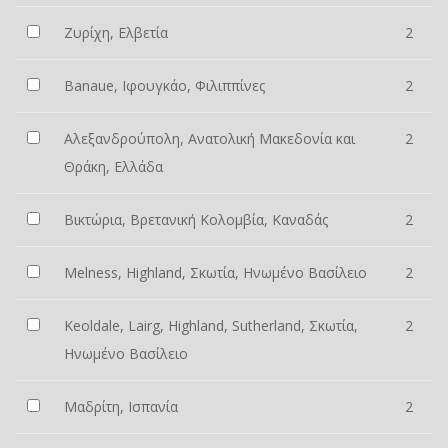
Ζυρίχη, Ελβετία
2
Banaue, Ιφουγκάο, Φιλιππίνες
2
Αλεξανδρούπολη, Ανατολική Μακεδονία και
2
Θράκη, Ελλάδα
Βικτώρια, Βρετανική Κολομβία, Καναδάς
2
Melness, Highland, Σκωτία, Ηνωμένο Βασίλειο
2
Keoldale, Lairg, Highland, Sutherland, Σκωτία,
2
Ηνωμένο Βασίλειο
Μαδρίτη, Ισπανία
2