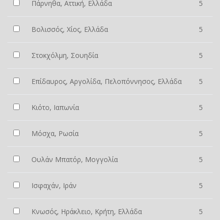
Πάρνηθα, Αττική, Ελλάδα
5
Βολισσός, Χίος, Ελλάδα
5
Στοκχόλμη, Σουηδία
5
Επίδαυρος, Αργολίδα, Πελοπόννησος, Ελλάδα
5
Κιότο, Ιαπωνία
5
Μόσχα, Ρωσία
5
Ουλάν Μπατόρ, Μογγολία
5
Ισφαχάν, Ιράν
5
Κνωσός, Ηράκλειο, Κρήτη, Ελλάδα
5