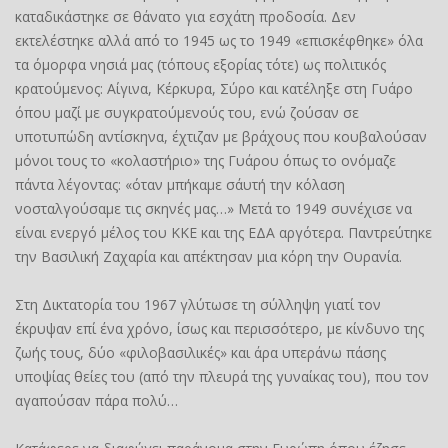
καταδικάστηκε σε θάνατο για εσχάτη προδοσία. Δεν
εκτελέστηκε αλλά από το 1945 ως το 1949 «επισκέφθηκε» όλα
τα όμορφα νησιά μας (τόπους εξορίας τότε) ως πολιτικός
κρατούμενος: Αίγινα, Κέρκυρα, Σύρο και κατέληξε στη Γυάρο
όπου μαζί με συγκρατούμενούς του, ενώ ζούσαν σε
υποτυπώδη αντίσκηνα, έχτιζαν με βράχους που κουβαλούσαν
μόνοι τους το «κολαστήριο» της Γυάρου όπως το ονόμαζε
πάντα λέγοντας: «όταν μπήκαμε σ΄αυτή την κόλαση
νοσταλγούσαμε τις σκηνές μας…» Μετά το 1949 συνέχισε να
είναι ενεργό μέλος του ΚΚΕ και της ΕΔΑ αργότερα. Παντρεύτηκε
την Βασιλική Ζαχαρία και απέκτησαν μια κόρη την Ουρανία.
Στη Δικτατορία του 1967 γλύτωσε τη σύλληψη γιατί τον
έκρυψαν επί ένα χρόνο, ίσως και περισσότερο, με κίνδυνο της
ζωής τους, δύο «φιλοβασιλικές» και άρα υπεράνω πάσης
υποψίας θείες του (από την πλευρά της γυναίκας του), που τον
αγαπούσαν πάρα πολύ…