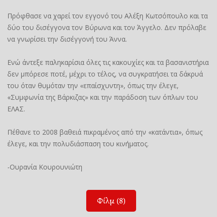
Πρόφθασε να χαρεί τον εγγονό του Αλέξη Κωτσόπουλο και τα
δύο του δισέγγονα τον Βύρωνα και τον Άγγελο. Δεν πρόλαβε
να γνωρίσει την δισέγγονή του Άννα.
Ενώ άντεξε παληκαρίσια όλες τις κακουχίες και τα βασανιστήρια
δεν μπόρεσε ποτέ, μέχρι το τέλος, να συγκρατήσει τα δάκρυά
του όταν θυμόταν την «επαίσχυντη», όπως την έλεγε,
«Συμφωνία της Βάρκιζας» και την παράδοση των όπλων του
ΕΛΑΣ.
Πέθανε το 2008 βαθειά πικραμένος από την «κατάντια», όπως
έλεγε, και την πολυδιάσπαση του κινήματος.
-Ουρανία Κουρουνιώτη
Φίλμ (8)