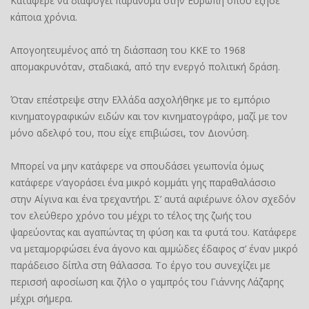
Κατάφερε να διαφύγει παράνομα στην Ευρώπη όπου έζησε
κάποια χρόνια.
Απογοητευμένος από τη διάσπαση του ΚΚΕ το 1968
απομακρυνόταν, σταδιακά, από την ενεργό πολιτική δράση.
Όταν επέστρεψε στην Ελλάδα ασχολήθηκε με το εμπόριο
κινηματογραφικών ειδών και τον κινηματογράφο, μαζί με τον
μόνο αδελφό του, που είχε επιβιώσει, τον Διονύση.
Μπορεί να μην κατάφερε να σπουδάσει γεωπονία όμως
κατάφερε ν’αγοράσει ένα μικρό κομμάτι γης παραθαλάσσιο
στην Αίγινα και ένα τρεχαντήρι. Σ’ αυτά αφιέρωνε όλον σχεδόν
τον ελεύθερο χρόνο του μέχρι το τέλος της ζωής του
ψαρεύοντας και αγαπώντας τη φύση και τα φυτά του. Κατάφερε
να μεταμορφώσει ένα άγονο και αμμώδες έδαφος σ’ έναν μικρό
παράδεισο δίπλα στη θάλασσα. Το έργο του συνεχίζει με
περισσή αφοσίωση και ζήλο ο γαμπρός του Γιάννης Λάζαρης
μέχρι σήμερα.