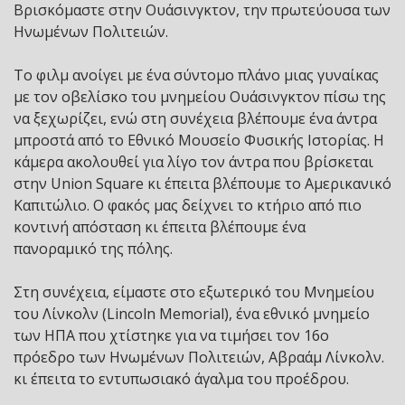
Βρισκόμαστε στην Ουάσινγκτον, την πρωτεύουσα των
Ηνωμένων Πολιτειών.
Το φιλμ ανοίγει με ένα σύντομο πλάνο μιας γυναίκας
με τον οβελίσκο του μνημείου Ουάσινγκτον πίσω της
να ξεχωρίζει, ενώ στη συνέχεια βλέπουμε ένα άντρα
μπροστά από το Εθνικό Μουσείο Φυσικής Ιστορίας. Η
κάμερα ακολουθεί για λίγο τον άντρα που βρίσκεται
στην Union Square κι έπειτα βλέπουμε το Αμερικανικό
Καπιτώλιο. Ο φακός μας δείχνει το κτήριο από πιο
κοντινή απόσταση κι έπειτα βλέπουμε ένα
πανοραμικό της πόλης.
Στη συνέχεια, είμαστε στο εξωτερικό του Μνημείου
του Λίνκολν (Lincoln Memorial), ένα εθνικό μνημείο
των ΗΠΑ που χτίστηκε για να τιμήσει τον 16ο
πρόεδρο των Ηνωμένων Πολιτειών, Αβραάμ Λίνκολν.
κι έπειτα το εντυπωσιακό άγαλμα του προέδρου.