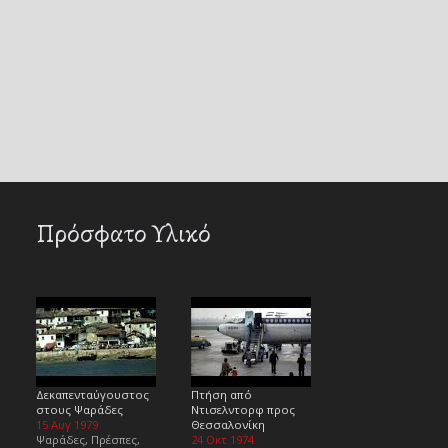
Πρόσφατο Υλικό
Δεκαπενταύγουστος
Πτήση από
στους Ψαράδες
Ντισελντορφ προς
15 Αυγ 1979
Θεσσαλονίκη
Ψαράδες, Πρέσπες,
24 Οκτ 1974