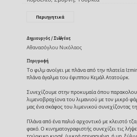
Περιηγητικά
Δημιουργός / Συλλογέας
Αθανασόγλου Νικόλαος
Περιγραφή
Το φιλμ ανοίγει με πλάνα από την πλατεία Izm
πλάνα άγαλμα του έφιππου Κεμάλ Ατατούρκ.
Συνεχίζουμε στην προκυμαία όπου παρακολουθ
λιμενοβραχίονα του λιμανιού με τον μικρό φά
μας ένα σκάφος του λιμενικού συνεχίζοντας τ
Πλάνα από ένα παλιό αρχοντικό με κλειστό τζ
φακό. Ο κινηματογραφιστής συνεχίζει τις λήψε
τούρκικο κιοσέ, (μικρά στεγασμένα, ή μη, ξύλ