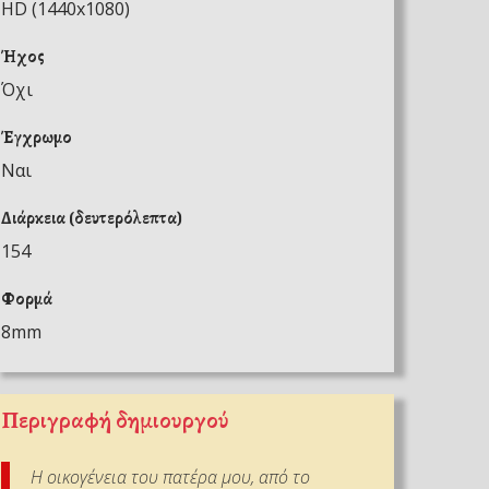
HD (1440x1080)
Ήχος
Όχι
Έγχρωμο
Ναι
Διάρκεια (δευτερόλεπτα)
154
Φορμά
8mm
Περιγραφή δημιουργού
Η οικογένεια του πατέρα μου, από το