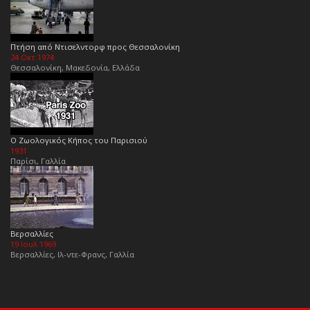
Πτήση από Ντισελντορφ προς Θεσσαλονίκη
24 Οκτ 1974
Θεσσαλονίκη, Μακεδονία, Ελλάδα
Ο Ζωολογικός Κήπος του Παρισιού
1931
Παρίσι, Γαλλία
Βερσαλλίες
19 Ιουλ 1969
Βερσαλλίες, Ιλ-ντε-Φρανς, Γαλλία