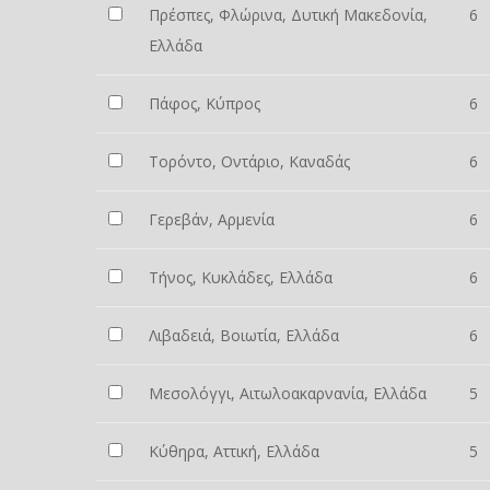
Πρέσπες, Φλώρινα, Δυτική Μακεδονία,
6
Ελλάδα
Πάφος, Κύπρος
6
Τορόντο, Οντάριο, Καναδάς
6
Γερεβάν, Αρμενία
6
Τήνος, Κυκλάδες, Ελλάδα
6
Λιβαδειά, Βοιωτία, Ελλάδα
6
Μεσολόγγι, Αιτωλοακαρνανία, Ελλάδα
5
Κύθηρα, Αττική, Ελλάδα
5