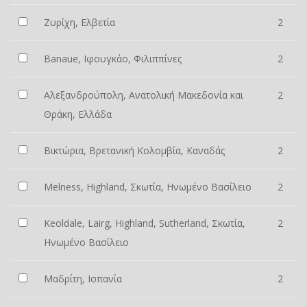
Ζυρίχη, Ελβετία
2
Banaue, Ιφουγκάο, Φιλιππίνες
2
Αλεξανδρούπολη, Ανατολική Μακεδονία και
2
Θράκη, Ελλάδα
Βικτώρια, Βρετανική Κολομβία, Καναδάς
2
Melness, Highland, Σκωτία, Ηνωμένο Βασίλειο
2
Keoldale, Lairg, Highland, Sutherland, Σκωτία,
2
Ηνωμένο Βασίλειο
Μαδρίτη, Ισπανία
2