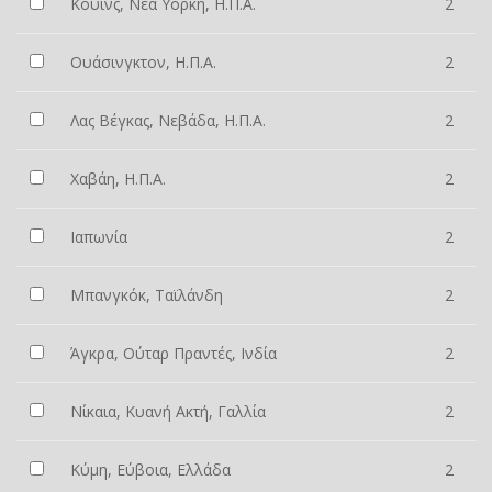
Κουίνς, Νέα Υόρκη, Η.Π.Α.
2
Ουάσινγκτον, Η.Π.Α.
2
Λας Βέγκας, Νεβάδα, Η.Π.Α.
2
Χαβάη, Η.Π.Α.
2
Ιαπωνία
2
Μπανγκόκ, Ταϊλάνδη
2
Άγκρα, Ούταρ Πραντές, Ινδία
2
Νίκαια, Κυανή Ακτή, Γαλλία
2
Κύμη, Εύβοια, Ελλάδα
2