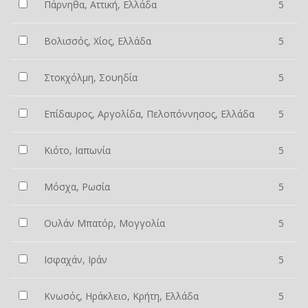
Πάρνηθα, Αττική, Ελλάδα
5
Βολισσός, Χίος, Ελλάδα
5
Στοκχόλμη, Σουηδία
5
Επίδαυρος, Αργολίδα, Πελοπόννησος, Ελλάδα
5
Κιότο, Ιαπωνία
5
Μόσχα, Ρωσία
5
Ουλάν Μπατόρ, Μογγολία
5
Ισφαχάν, Ιράν
5
Κνωσός, Ηράκλειο, Κρήτη, Ελλάδα
5