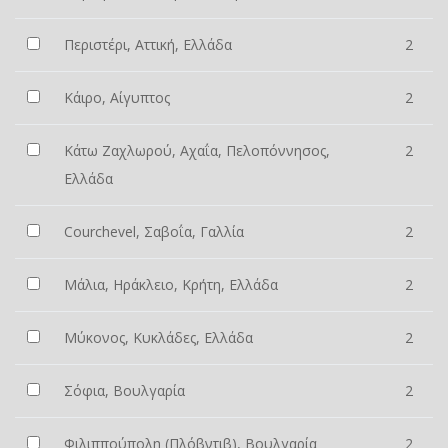
Περιστέρι, Αττική, Ελλάδα
2
Κάιρο, Αίγυπτος
2
Κάτω Ζαχλωρού, Αχαΐα, Πελοπόννησος,
2
Ελλάδα
Courchevel, Σαβοΐα, Γαλλία
2
Μάλια, Ηράκλειο, Κρήτη, Ελλάδα
2
Μύκονος, Κυκλάδες, Ελλάδα
2
Σόφια, Βουλγαρία
2
Φιλιππούπολη (Πλόβντιβ), Βουλγαρία
2