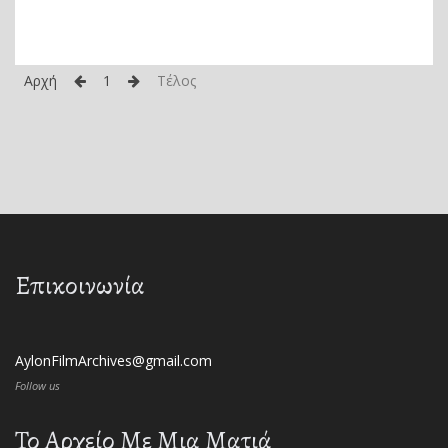
Αρχή
1
Τέλος
Επικοινωνία
AylonFilmArchives@gmail.com
Follow us
Το Αρχείο Με Μια Ματιά