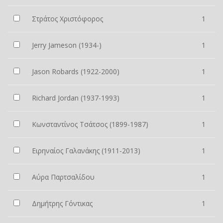
Στράτος Χριστόφορος
1
Jerry Jameson (1934-)
1
Jason Robards (1922-2000)
1
Richard Jordan (1937-1993)
1
Κωνσταντίνος Τσάτσος (1899-1987)
1
Ειρηναίος Γαλανάκης (1911-2013)
1
Αύρα Παρτσαλίδου
1
Δημήτρης Γόντικας
1