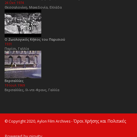
24 Οκτ 1974
Θεσσαλονίκη, Μακεδονία, Ελλάδα
Ο Ζωολογικός Κήπος του Παρισιού
1931
Παρίσι, Γαλλία
Βερσαλλίες
19 Ιουλ 1969
Βερσαλλίες, Ιλ-ντε-Φρανς, Γαλλία
Όροι Χρήσης και Πολιτικές
© Copyright 2020, Aylon Film Archives -
Powered by niovity