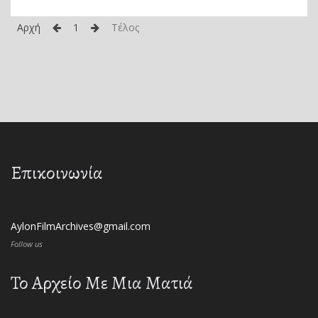
Αρχή
1
Τέλος
Επικοινωνία
AylonFilmArchives@gmail.com
Follow us
Το Αρχείο Με Μια Ματιά