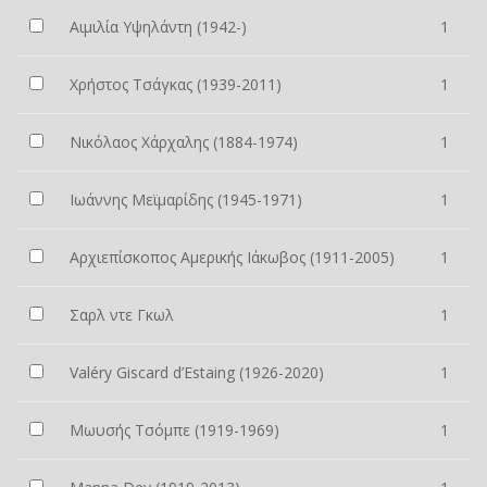
Αιμιλία Υψηλάντη (1942-)
1
Χρήστος Τσάγκας (1939-2011)
1
Νικόλαος Χάρχαλης (1884-1974)
1
Ιωάννης Μεϊμαρίδης (1945-1971)
1
Αρχιεπίσκοπος Αμερικής Ιάκωβος (1911-2005)
1
Σαρλ ντε Γκωλ
1
Valéry Giscard d’Estaing (1926-2020)
1
Μωυσής Τσόμπε (1919-1969)
1