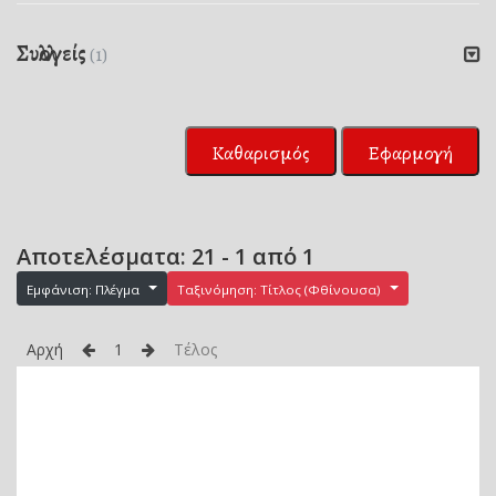
Συλλογείς
(1)
Καθαρισμός
Εφαρμογή
Αποτελέσματα: 21 - 1 από 1
Εμφάνιση: Πλέγμα
Ταξινόμηση: Τίτλος (Φθίνουσα)
Αρχή
1
Τέλος