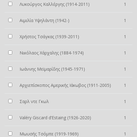
Λυκούργος Καλλέργης (1914-2011)
1
Αιμιλία Υψηλάντη (1942-)
1
Χρήστος Τσάγκας (1939-2011)
1
Νικόλαος Χάρχαλης (1884-1974)
1
Ιωάννης Μεϊμαρίδης (1945-1971)
1
Αρχιεπίσκοπος Αμερικής Ιάκωβος (1911-2005)
1
Σαρλ ντε Γκωλ
1
Valéry Giscard d’Estaing (1926-2020)
1
Μωυσής Τσόμπε (1919-1969)
1