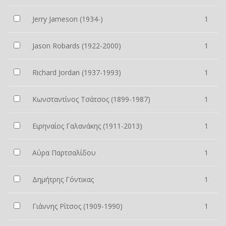
Jerry Jameson (1934-)
1
Jason Robards (1922-2000)
1
Richard Jordan (1937-1993)
1
Κωνσταντίνος Τσάτσος (1899-1987)
1
Ειρηναίος Γαλανάκης (1911-2013)
1
Αύρα Παρτσαλίδου
1
Δημήτρης Γόντικας
1
Γιάννης Ρίτσος (1909-1990)
1