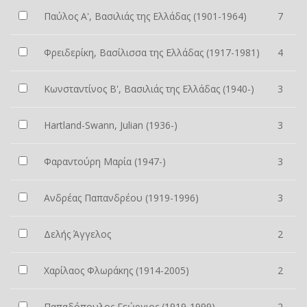
Παύλος Α', Βασιλιάς της Ελλάδας (1901-1964)
7
Φρειδερίκη, Βασίλισσα της Ελλάδας (1917-1981)
4
Κωνσταντίνος Β', Βασιλιάς της Ελλάδας (1940-)
3
Hartland-Swann, Julian (1936-)
3
Φαραντούρη Μαρία (1947-)
3
Ανδρέας Παπανδρέου (1919-1996)
3
Δελής Άγγελος
2
Χαρίλαος Φλωράκης (1914-2005)
2
Παπαδόπουλος Γεώργιος (1919-1999)
2