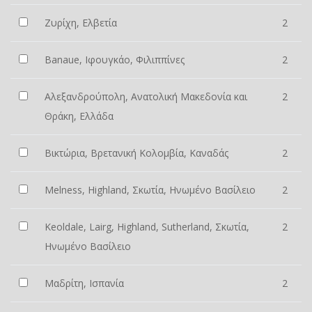
Ζυρίχη, Ελβετία
2
Banaue, Ιφουγκάο, Φιλιππίνες
2
Αλεξανδρούπολη, Ανατολική Μακεδονία και
2
Θράκη, Ελλάδα
Βικτώρια, Βρετανική Κολομβία, Καναδάς
2
Melness, Highland, Σκωτία, Ηνωμένο Βασίλειο
2
Keoldale, Lairg, Highland, Sutherland, Σκωτία,
2
Ηνωμένο Βασίλειο
Μαδρίτη, Ισπανία
2