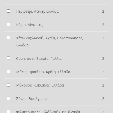
Περιστέρι, Αττική, Ελλάδα
2
Κάιρο, Αίγυπτος
2
Κάτω Ζαχλωρού, Αχαΐα, Πελοπόννησος,
2
Ελλάδα
Courchevel, Σαβοΐα, Γαλλία
2
Μάλια, Ηράκλειο, Κρήτη, Ελλάδα
2
Μύκονος, Κυκλάδες, Ελλάδα
2
Σόφια, Βουλγαρία
2
Φιλιππούπολη (Πλόβντιβ), Βουλγαρία
2