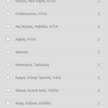
Κουίνς, Νέα Υόρκη, Η.Π.Α.
2
Ουάσινγκτον, Η.Π.Α.
2
Λας Βέγκας, Νεβάδα, Η.Π.Α.
2
Χαβάη, Η.Π.Α.
2
Ιαπωνία
2
Μπανγκόκ, Ταϊλάνδη
2
Άγκρα, Ούταρ Πραντές, Ινδία
2
Νίκαια, Κυανή Ακτή, Γαλλία
2
Κύμη, Εύβοια, Ελλάδα
2