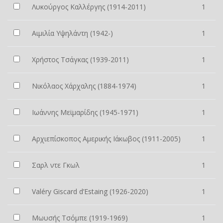
Λυκούργος Καλλέργης (1914-2011)
1
Αιμιλία Υψηλάντη (1942-)
1
Χρήστος Τσάγκας (1939-2011)
1
Νικόλαος Χάρχαλης (1884-1974)
1
Ιωάννης Μεϊμαρίδης (1945-1971)
1
Αρχιεπίσκοπος Αμερικής Ιάκωβος (1911-2005)
1
Σαρλ ντε Γκωλ
1
Valéry Giscard d’Estaing (1926-2020)
1
Μωυσής Τσόμπε (1919-1969)
1