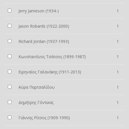
Jerry Jameson (1934-)
1
Jason Robards (1922-2000)
1
Richard Jordan (1937-1993)
1
Κωνσταντίνος Τσάτσος (1899-1987)
1
Ειρηναίος Γαλανάκης (1911-2013)
1
Αύρα Παρτσαλίδου
1
Δημήτρης Γόντικας
1
Γιάννης Ρίτσος (1909-1990)
1