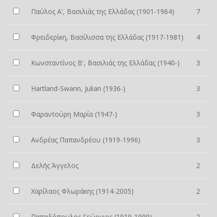
Παύλος Α', Βασιλιάς της Ελλάδας (1901-1964)
7
Φρειδερίκη, Βασίλισσα της Ελλάδας (1917-1981)
4
Κωνσταντίνος Β', Βασιλιάς της Ελλάδας (1940-)
3
Hartland-Swann, Julian (1936-)
3
Φαραντούρη Μαρία (1947-)
3
Ανδρέας Παπανδρέου (1919-1996)
3
Δελής Άγγελος
2
Χαρίλαος Φλωράκης (1914-2005)
2
Παπαδόπουλος Γεώργιος (1919-1999)
2