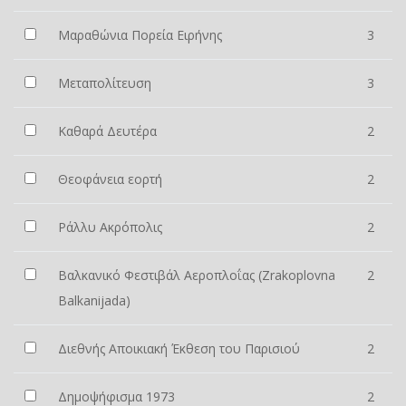
Μαραθώνια Πορεία Ειρήνης
3
Μεταπολίτευση
3
Καθαρά Δευτέρα
2
Θεοφάνεια εορτή
2
Ράλλυ Ακρόπολις
2
Βαλκανικό Φεστιβάλ Αεροπλοΐας (Zrakoplovna
2
Balkanijada)
Διεθνής Αποικιακή Έκθεση του Παρισιού
2
Δημοψήφισμα 1973
2