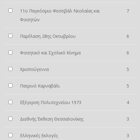
11ο Παγκόσμιο Φεστιβάλ Νεολαίας και
7
Φοιτητών
Παρέλαση 28ης Οκτωβρίου
6
Φοιτητικό και Σχολικό Κίνημα
6
Χριστούγεννα
5
Πατρινό Καρναβάλι
5
Εξέγερση Πολυτεχνείου 1973
4
Διεθνής Έκθεση Θεσσαλονίκης
3
Ελληνικές Εκλογές
3