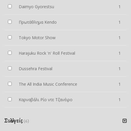
Daimyo Gyorestsu
1
Πρωτάθλημα Kendo
1
Tokyo Motor Show
1
Harajuku Rock 'n' Roll Festival
1
Dussehra Festival
1
The All India Music Conference
1
Καρναβάλι Ρίο ντε Τζανέιρο
1
Συλλογείς
(6)