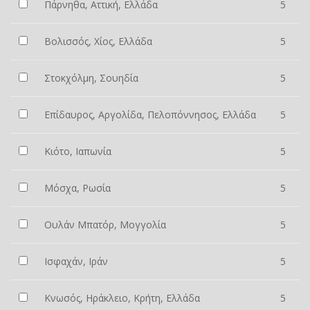
Πάρνηθα, Αττική, Ελλάδα
5
Βολισσός, Χίος, Ελλάδα
5
Στοκχόλμη, Σουηδία
5
Επίδαυρος, Αργολίδα, Πελοπόννησος, Ελλάδα
5
Κιότο, Ιαπωνία
5
Μόσχα, Ρωσία
5
Ουλάν Μπατόρ, Μογγολία
5
Ισφαχάν, Ιράν
5
Κνωσός, Ηράκλειο, Κρήτη, Ελλάδα
5