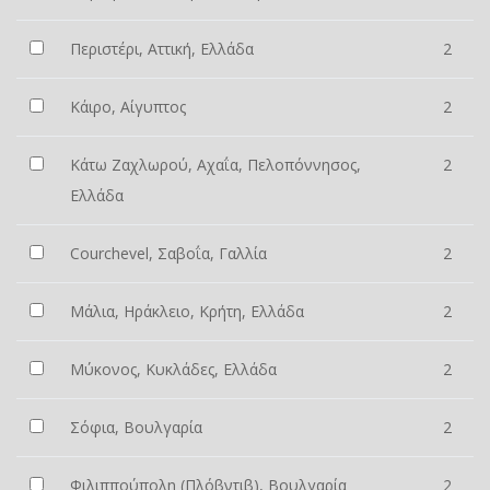
Περιστέρι, Αττική, Ελλάδα
2
Κάιρο, Αίγυπτος
2
Κάτω Ζαχλωρού, Αχαΐα, Πελοπόννησος,
2
Ελλάδα
Courchevel, Σαβοΐα, Γαλλία
2
Μάλια, Ηράκλειο, Κρήτη, Ελλάδα
2
Μύκονος, Κυκλάδες, Ελλάδα
2
Σόφια, Βουλγαρία
2
Φιλιππούπολη (Πλόβντιβ), Βουλγαρία
2