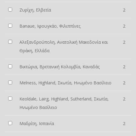
Ζυρίχη, Ελβετία
2
Banaue, Ιφουγκάο, Φιλιππίνες
2
Αλεξανδρούπολη, Ανατολική Μακεδονία και
2
Θράκη, Ελλάδα
Βικτώρια, Βρετανική Κολομβία, Καναδάς
2
Melness, Highland, Σκωτία, Ηνωμένο Βασίλειο
2
Keoldale, Lairg, Highland, Sutherland, Σκωτία,
2
Ηνωμένο Βασίλειο
Μαδρίτη, Ισπανία
2