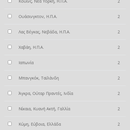
Κουίνς, Νέα Υόρκη, Η.Π.Α.
2
Ουάσινγκτον, Η.Π.Α.
2
Λας Βέγκας, Νεβάδα, Η.Π.Α.
2
Χαβάη, Η.Π.Α.
2
Ιαπωνία
2
Μπανγκόκ, Ταϊλάνδη
2
Άγκρα, Ούταρ Πραντές, Ινδία
2
Νίκαια, Κυανή Ακτή, Γαλλία
2
Κύμη, Εύβοια, Ελλάδα
2