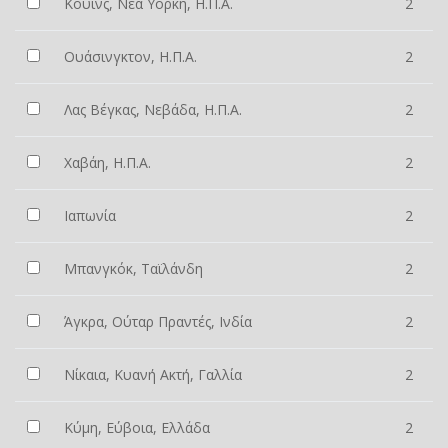
Κουίνς, Νέα Υόρκη, Η.Π.Α.
2
Ουάσινγκτον, Η.Π.Α.
2
Λας Βέγκας, Νεβάδα, Η.Π.Α.
2
Χαβάη, Η.Π.Α.
2
Ιαπωνία
2
Μπανγκόκ, Ταϊλάνδη
2
Άγκρα, Ούταρ Πραντές, Ινδία
2
Νίκαια, Κυανή Ακτή, Γαλλία
2
Κύμη, Εύβοια, Ελλάδα
2