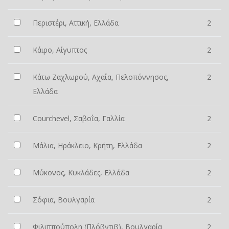
Περιστέρι, Αττική, Ελλάδα
2
Κάιρο, Αίγυπτος
2
Κάτω Ζαχλωρού, Αχαΐα, Πελοπόννησος,
2
Ελλάδα
Courchevel, Σαβοΐα, Γαλλία
2
Μάλια, Ηράκλειο, Κρήτη, Ελλάδα
2
Μύκονος, Κυκλάδες, Ελλάδα
2
Σόφια, Βουλγαρία
2
Φιλιππούπολη (Πλόβντιβ), Βουλγαρία
2