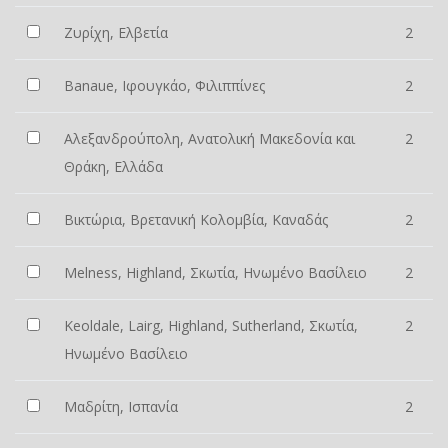
Ζυρίχη, Ελβετία
2
Banaue, Ιφουγκάο, Φιλιππίνες
2
Αλεξανδρούπολη, Ανατολική Μακεδονία και
2
Θράκη, Ελλάδα
Βικτώρια, Βρετανική Κολομβία, Καναδάς
2
Melness, Highland, Σκωτία, Ηνωμένο Βασίλειο
2
Keoldale, Lairg, Highland, Sutherland, Σκωτία,
2
Ηνωμένο Βασίλειο
Μαδρίτη, Ισπανία
2