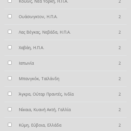
Κουίνς, Νέα Υόρκη, Η.Π.Α.
2
Ουάσινγκτον, Η.Π.Α.
2
Λας Βέγκας, Νεβάδα, Η.Π.Α.
2
Χαβάη, Η.Π.Α.
2
Ιαπωνία
2
Μπανγκόκ, Ταϊλάνδη
2
Άγκρα, Ούταρ Πραντές, Ινδία
2
Νίκαια, Κυανή Ακτή, Γαλλία
2
Κύμη, Εύβοια, Ελλάδα
2