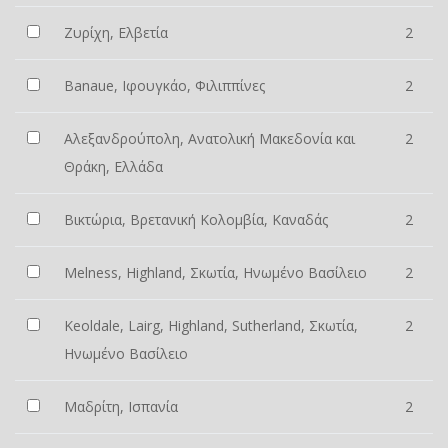
Ζυρίχη, Ελβετία
2
Banaue, Ιφουγκάο, Φιλιππίνες
2
Αλεξανδρούπολη, Ανατολική Μακεδονία και
2
Θράκη, Ελλάδα
Βικτώρια, Βρετανική Κολομβία, Καναδάς
2
Melness, Highland, Σκωτία, Ηνωμένο Βασίλειο
2
Keoldale, Lairg, Highland, Sutherland, Σκωτία,
2
Ηνωμένο Βασίλειο
Μαδρίτη, Ισπανία
2