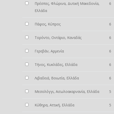
Πρέσπες, Φλώρινα, Δυτική Μακεδονία,
6
Ελλάδα
Πάφος, Κύπρος
6
Τορόντο, Οντάριο, Καναδάς
6
Γερεβάν, Αρμενία
6
Τήνος, Κυκλάδες, Ελλάδα
6
Λιβαδειά, Βοιωτία, Ελλάδα
6
Μεσολόγγι, Αιτωλοακαρνανία, Ελλάδα
5
Κύθηρα, Αττική, Ελλάδα
5