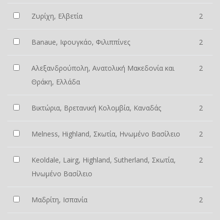
Ζυρίχη, Ελβετία
2
Banaue, Ιφουγκάο, Φιλιππίνες
2
Αλεξανδρούπολη, Ανατολική Μακεδονία και
2
Θράκη, Ελλάδα
Βικτώρια, Βρετανική Κολομβία, Καναδάς
2
Melness, Highland, Σκωτία, Ηνωμένο Βασίλειο
2
Keoldale, Lairg, Highland, Sutherland, Σκωτία,
2
Ηνωμένο Βασίλειο
Μαδρίτη, Ισπανία
2