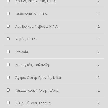
Κουίνς, Νέα Υόρκη, Η.Π.Α.
2
Ουάσινγκτον, Η.Π.Α.
2
Λας Βέγκας, Νεβάδα, Η.Π.Α.
2
Χαβάη, Η.Π.Α.
2
Ιαπωνία
2
Μπανγκόκ, Ταϊλάνδη
2
Άγκρα, Ούταρ Πραντές, Ινδία
2
Νίκαια, Κυανή Ακτή, Γαλλία
2
Κύμη, Εύβοια, Ελλάδα
2