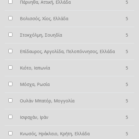
Πάρνηθα, Αττική, Ελλάδα
5
Βολισσός, Χίος, Ελλάδα
5
Στοκχόλμη, Σουηδία
5
Επίδαυρος, Αργολίδα, Πελοπόννησος, Ελλάδα
5
Κιότο, Ιαπωνία
5
Μόσχα, Ρωσία
5
Ουλάν Μπατόρ, Μογγολία
5
Ισφαχάν, Ιράν
5
Κνωσός, Ηράκλειο, Κρήτη, Ελλάδα
5