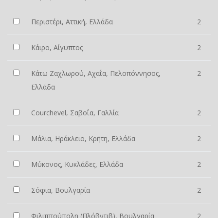
Περιστέρι, Αττική, Ελλάδα
2
Κάιρο, Αίγυπτος
2
Κάτω Ζαχλωρού, Αχαΐα, Πελοπόννησος,
2
Ελλάδα
Courchevel, Σαβοΐα, Γαλλία
2
Μάλια, Ηράκλειο, Κρήτη, Ελλάδα
2
Μύκονος, Κυκλάδες, Ελλάδα
2
Σόφια, Βουλγαρία
2
Φιλιππούπολη (Πλόβντιβ), Βουλγαρία
2