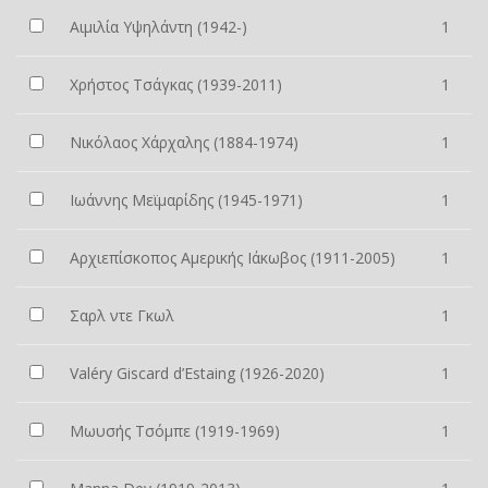
Αιμιλία Υψηλάντη (1942-)
1
Χρήστος Τσάγκας (1939-2011)
1
Νικόλαος Χάρχαλης (1884-1974)
1
Ιωάννης Μεϊμαρίδης (1945-1971)
1
Αρχιεπίσκοπος Αμερικής Ιάκωβος (1911-2005)
1
Σαρλ ντε Γκωλ
1
Valéry Giscard d’Estaing (1926-2020)
1
Μωυσής Τσόμπε (1919-1969)
1