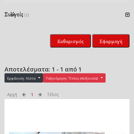
Συλλογείς
(1)
Καθαρισμός
Εφαρμογή
Αποτελέσματα: 1 - 1 από 1
Εμφάνιση: Λίστα
Ταξινόμηση: Τίτλος (Αύξουσα)
Αρχή
1
Τέλος