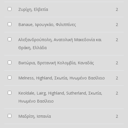
Ζυρίχη, Ελβετία
2
Banaue, Ιφουγκάο, Φιλιππίνες
2
Αλεξανδρούπολη, Ανατολική Μακεδονία και
2
Θράκη, Ελλάδα
Βικτώρια, Βρετανική Κολομβία, Καναδάς
2
Melness, Highland, Σκωτία, Ηνωμένο Βασίλειο
2
Keoldale, Lairg, Highland, Sutherland, Σκωτία,
2
Ηνωμένο Βασίλειο
Μαδρίτη, Ισπανία
2