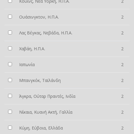
Κουίνς, Νέα Υόρκη, Η.Π.Α.
2
Ουάσινγκτον, Η.Π.Α.
2
Λας Βέγκας, Νεβάδα, Η.Π.Α.
2
Χαβάη, Η.Π.Α.
2
Ιαπωνία
2
Μπανγκόκ, Ταϊλάνδη
2
Άγκρα, Ούταρ Πραντές, Ινδία
2
Νίκαια, Κυανή Ακτή, Γαλλία
2
Κύμη, Εύβοια, Ελλάδα
2