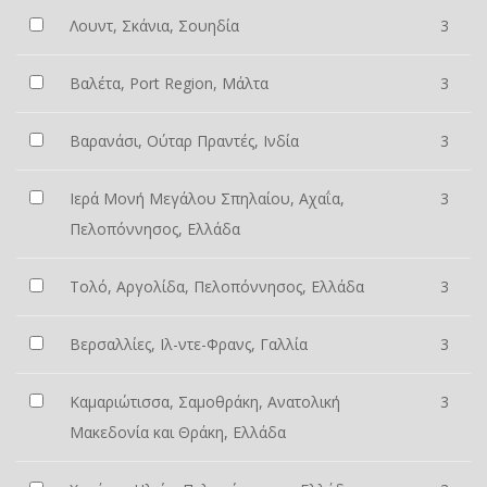
Λουντ, Σκάνια, Σουηδία
3
Βαλέτα, Port Region, Μάλτα
3
Βαρανάσι, Ούταρ Πραντές, Ινδία
3
Ιερά Μονή Μεγάλου Σπηλαίου, Αχαΐα,
3
Πελοπόννησος, Ελλάδα
Τολό, Αργολίδα, Πελοπόννησος, Ελλάδα
3
Βερσαλλίες, Ιλ-ντε-Φρανς, Γαλλία
3
Καμαριώτισσα, Σαμοθράκη, Ανατολική
3
Μακεδονία και Θράκη, Ελλάδα