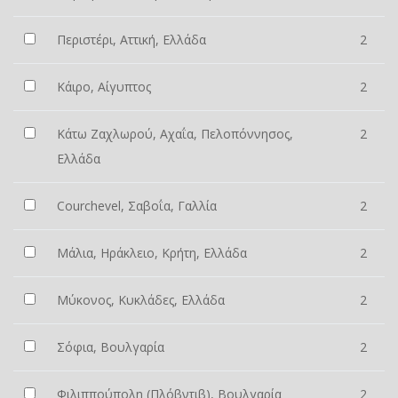
Περιστέρι, Αττική, Ελλάδα
2
Κάιρο, Αίγυπτος
2
Κάτω Ζαχλωρού, Αχαΐα, Πελοπόννησος,
2
Ελλάδα
Courchevel, Σαβοΐα, Γαλλία
2
Μάλια, Ηράκλειο, Κρήτη, Ελλάδα
2
Μύκονος, Κυκλάδες, Ελλάδα
2
Σόφια, Βουλγαρία
2
Φιλιππούπολη (Πλόβντιβ), Βουλγαρία
2