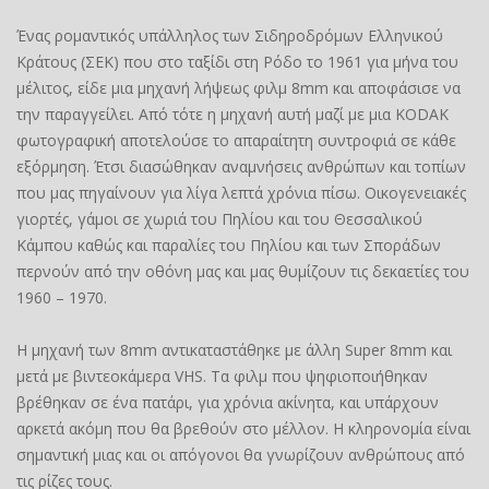
Ένας ρομαντικός υπάλληλος των Σιδηροδρόμων Ελληνικού
Κράτους (ΣΕΚ) που στο ταξίδι στη Ρόδο το 1961 για μήνα του
μέλιτος, είδε μια μηχανή λήψεως φιλμ 8mm και αποφάσισε να
την παραγγείλει. Από τότε η μηχανή αυτή μαζί με μια KODAK
φωτογραφική αποτελούσε το απαραίτητη συντροφιά σε κάθε
εξόρμηση. Έτσι διασώθηκαν αναμνήσεις ανθρώπων και τοπίων
που μας πηγαίνουν για λίγα λεπτά χρόνια πίσω. Οικογενειακές
γιορτές, γάμοι σε χωριά του Πηλίου και του Θεσσαλικού
Κάμπου καθώς και παραλίες του Πηλίου και των Σποράδων
περνούν από την οθόνη μας και μας θυμίζουν τις δεκαετίες του
1960 – 1970.
Η μηχανή των 8mm αντικαταστάθηκε με άλλη Super 8mm και
μετά με βιντεοκάμερα VHS. Τα φιλμ που ψηφιοποιήθηκαν
βρέθηκαν σε ένα πατάρι, για χρόνια ακίνητα, και υπάρχουν
αρκετά ακόμη που θα βρεθούν στο μέλλον. Η κληρονομία είναι
σημαντική μιας και οι απόγονοι θα γνωρίζουν ανθρώπους από
τις ρίζες τους.