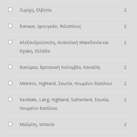
Ζυρίχη, Ελβετία
2
Banaue, Ιφουγκάο, Φιλιππίνες
2
Αλεξανδρούπολη, Ανατολική Μακεδονία και
2
Θράκη, Ελλάδα
Βικτώρια, Βρετανική Κολομβία, Καναδάς
2
Melness, Highland, Σκωτία, Ηνωμένο Βασίλειο
2
Keoldale, Lairg, Highland, Sutherland, Σκωτία,
2
Ηνωμένο Βασίλειο
Μαδρίτη, Ισπανία
2