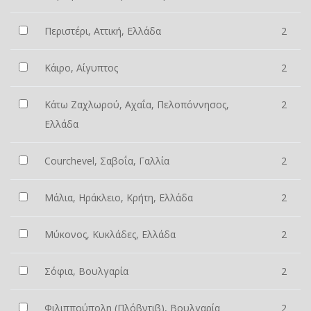
Περιστέρι, Αττική, Ελλάδα
2
Κάιρο, Αίγυπτος
2
Κάτω Ζαχλωρού, Αχαΐα, Πελοπόννησος,
2
Ελλάδα
Courchevel, Σαβοΐα, Γαλλία
2
Μάλια, Ηράκλειο, Κρήτη, Ελλάδα
2
Μύκονος, Κυκλάδες, Ελλάδα
2
Σόφια, Βουλγαρία
2
Φιλιππούπολη (Πλόβντιβ), Βουλγαρία
2