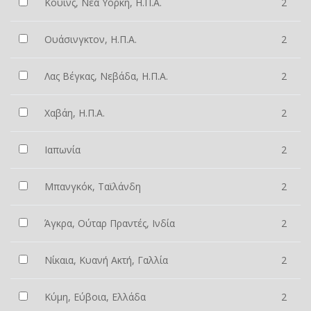
Κουίνς, Νέα Υόρκη, Η.Π.Α.
2
Ουάσινγκτον, Η.Π.Α.
2
Λας Βέγκας, Νεβάδα, Η.Π.Α.
2
Χαβάη, Η.Π.Α.
2
Ιαπωνία
2
Μπανγκόκ, Ταϊλάνδη
2
Άγκρα, Ούταρ Πραντές, Ινδία
2
Νίκαια, Κυανή Ακτή, Γαλλία
2
Κύμη, Εύβοια, Ελλάδα
2