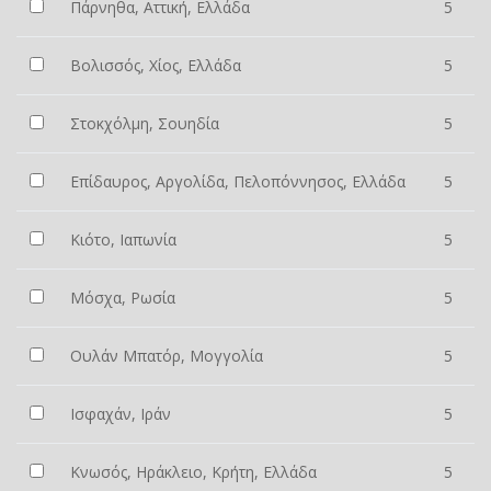
Πάρνηθα, Αττική, Ελλάδα
5
Βολισσός, Χίος, Ελλάδα
5
Στοκχόλμη, Σουηδία
5
Επίδαυρος, Αργολίδα, Πελοπόννησος, Ελλάδα
5
Κιότο, Ιαπωνία
5
Μόσχα, Ρωσία
5
Ουλάν Μπατόρ, Μογγολία
5
Ισφαχάν, Ιράν
5
Κνωσός, Ηράκλειο, Κρήτη, Ελλάδα
5