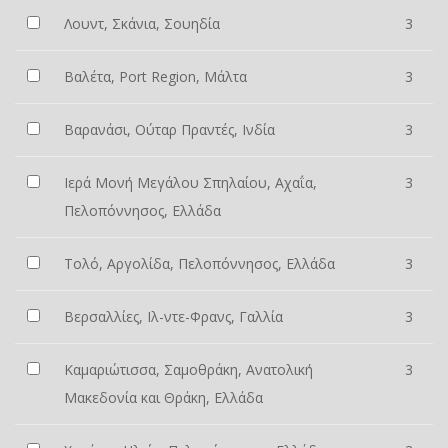
Λουντ, Σκάνια, Σουηδία
3
Βαλέτα, Port Region, Μάλτα
3
Βαρανάσι, Ούταρ Πραντές, Ινδία
3
Ιερά Μονή Μεγάλου Σπηλαίου, Αχαΐα,
3
Πελοπόννησος, Ελλάδα
Τολό, Αργολίδα, Πελοπόννησος, Ελλάδα
3
Βερσαλλίες, Ιλ-ντε-Φρανς, Γαλλία
3
Καμαριώτισσα, Σαμοθράκη, Ανατολική
3
Μακεδονία και Θράκη, Ελλάδα