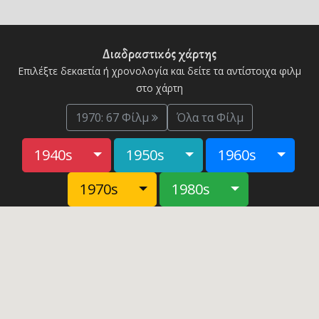
Διαδραστικός χάρτης
Επιλέξτε δεκαετία ή χρονολογία και δείτε τα αντίστοιχα φιλμ
στο χάρτη
1970: 67 Φίλμ
Όλα τα Φίλμ
Toggle Dropdown
Toggle Dropdown
Toggl
1940s
1950s
1960s
Toggle Dropdown
Toggle Dro
1970s
1980s